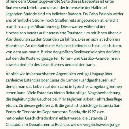
offene dem Ozean zugewandte Seite dieses Badeortes ist unter
Surfern sehr beliebt und die auf der Innenseite der Halbinsel
liegenden Strände sind ein beliebter Badeort. Da Cabo Polonio weder
ans öffentliche Strom- noch Straßennetz angebunden ist, erreicht
man ihn u. a. per Allradfahrzeug. Diese warten während der
Hochsaison bereits auf interessierte Touristen, um mit ihnen über die
Wanderdünen zu den Stränden zu fahren. Dies an sich ist schon ein
Abenteuer. An der Spitze der Halbinsel befindet sich ein Leuchtturm,
von dem aus man z. B. eine der größten Seelöwenkolonien der Welt
auf den der Küste vorgelagerten Torres– und Castillo–Grande Inseln
sowie unterhalb des Leuchtturmes beobachten kann.
Ähnlich wie im benachbarten Argentinien verfügt Uruguay über
zahlreiche Estancias oder Casas de Campo (Landgasthäuser), auf
denen man das Leben auf dem Land in typischer Umgebung kennen
lernen kann. Viele Estancias bieten Reitausflüge, Vogelbeobachtung,
die Begleitung der Gauchos bei ihrer täglichen Arbeit, Fahrradausflüge
etc. an. Zu diesen gehören z. B. die geschichtsträchtige Estancia San
Pedro de Timonte im Departamento Florida, die 1997 zum
nationalen Geschichtsdenkmal erklärt wurde, die Estancia El
Charabón im Departamento Rocha sowie die vergleichsweise junge,