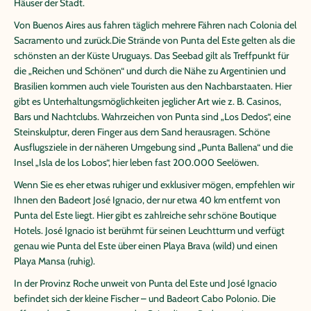
Häuser der Stadt.
Von Buenos Aires aus fahren täglich mehrere Fähren nach Colonia del
Sacramento und zurück.Die Strände von Punta del Este gelten als die
schönsten an der Küste Uruguays. Das Seebad gilt als Treffpunkt für
die „Reichen und Schönen“ und durch die Nähe zu Argentinien und
Brasilien kommen auch viele Touristen aus den Nachbarstaaten. Hier
gibt es Unterhaltungsmöglichkeiten jeglicher Art wie z. B. Casinos,
Bars und Nachtclubs. Wahrzeichen von Punta sind „Los Dedos“, eine
Steinskulptur, deren Finger aus dem Sand herausragen. Schöne
Ausflugsziele in der näheren Umgebung sind „Punta Ballena“ und die
Insel „Isla de los Lobos“, hier leben fast 200.000 Seelöwen.
Wenn Sie es eher etwas ruhiger und exklusiver mögen, empfehlen wir
Ihnen den Badeort José Ignacio, der nur etwa 40 km entfernt von
Punta del Este liegt. Hier gibt es zahlreiche sehr schöne Boutique
Hotels. José Ignacio ist berühmt für seinen Leuchtturm und verfügt
genau wie Punta del Este über einen Playa Brava (wild) und einen
Playa Mansa (ruhig).
In der Provinz Roche unweit von Punta del Este und José Ignacio
befindet sich der kleine Fischer – und Badeort Cabo Polonio. Die