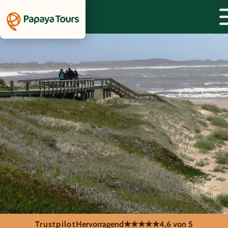
Trustpilot
Hervorragend
★★★★★
4,6 von 5