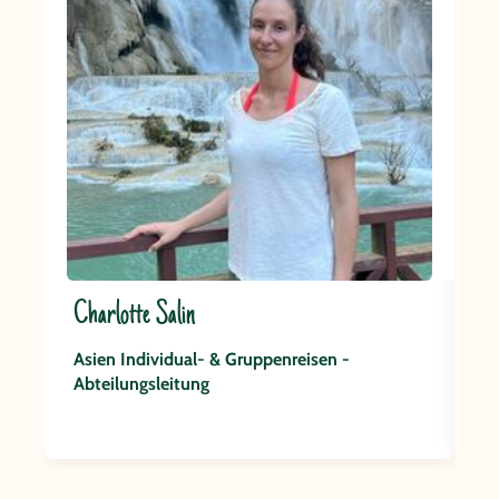
Charlotte Salin
A
Asien Individual- & Gruppenreisen -
A
Abteilungsleitung