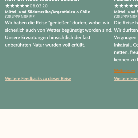
★
★
★
★
★
★
★
★
★
08.03.20
Mittel- und Südamerika/Argentinien & Chile
Mittel- und
GRUPPENREISE
GRUPPENRE
Wir haben die Reise "genießen" dürfen, wobei wir
Die Reise h
sicherlich auch von Wetter begünstigt worden sind.
Wir durfte
Unsere Erwartungen hinsichtlich der fast
Vergnügen 
unberührten Natur wurden voll erfüllt.
Inkatrail, 
netten, fre
kennen zu l
unsere lieb
Weiterlesen
Nathaly und
Weitere Feedbacks zu dieser Reise
Weitere Feed
Giancarlo 
Team für di