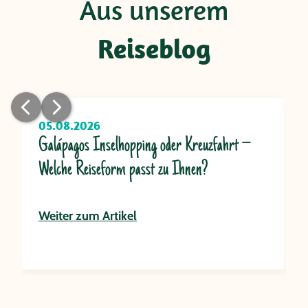
Aus unserem
Reiseblog
05.08.2026
Galápagos Inselhopping oder Kreuzfahrt –
A
Welche Reiseform passt zu Ihnen?
A
Weiter zum Artikel
W