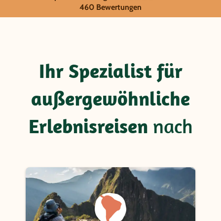
Natur und Kultur aktiv erl
460 Bewertungen
Ihr Spezialist für
außergewöhnliche
Erlebnisreisen
nach