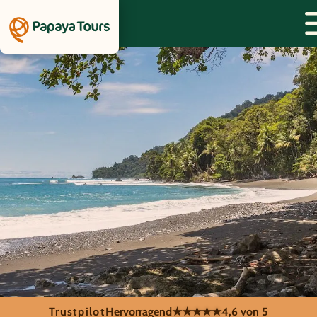
Trustpilot
Hervorragend
★★★★★
4,6 von 5