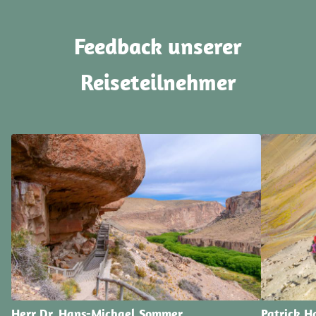
Feedback unserer
Reiseteilnehmer
Herr Dr. Hans-Michael Sommer
Patrick 