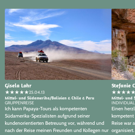
Gisela Lohr
Stefanie 
★
★
★
★
★
★
★
★
★
25.04.13
Mittel- und Südamerika/Bolivien & Chile & Peru
Mittel- und
GRUPPENREISE
INDIVIDUAL
Ich kann Papaya-Tours als kompetenten
Einen herzl
Südamerika-Spezialisten aufgrund seiner
kompetent 
kundenorientierten Betreuung vor, während und
Reise war a
nach der Reise meinen Freunden und Kollegen nur
organisiert