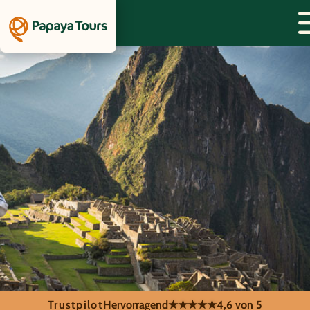
Trustpilot
Hervorragend
★★★★★
4,6 von 5