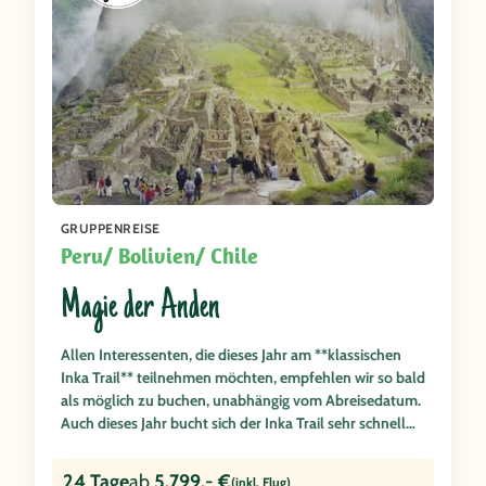
GRUPPENREISE
Peru/ Bolivien/ Chile
Magie der Anden
Allen Interessenten, die dieses Jahr am **klassischen
Inka Trail** teilnehmen möchten, empfehlen wir so bald
als möglich zu buchen, unabhängig vom Abreisedatum.
Auch dieses Jahr bucht sich der Inka Trail sehr schnell
voll und es ist Reiseveranstaltern generell nicht möglich
Kontingente für den Inka Trail im Vorfeld zu blockieren.
24 Tage
ab
5.799,- €
(inkl. Flug)