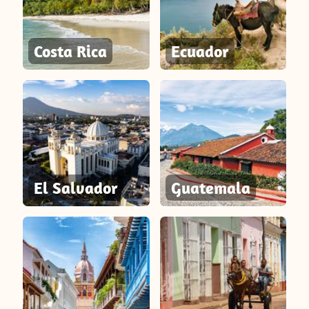
Costa Rica
Ecuador
El Salvador
Guatemala