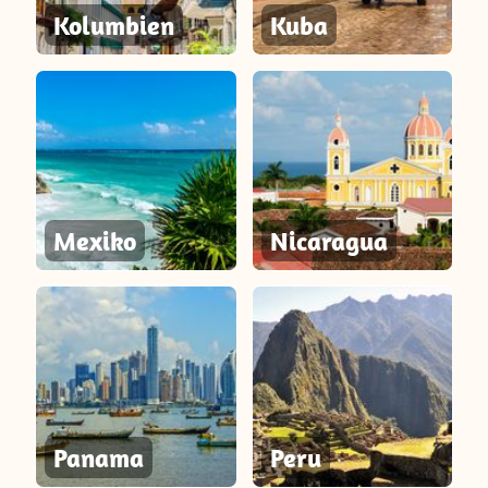
Kolumbien
Kuba
Mexiko
Nicaragua
Panama
Peru