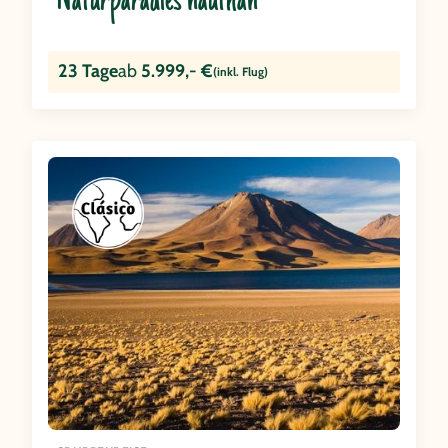
Naturparadies hautnah
23 Tage
ab
5.999,- €
(inkl. Flug)