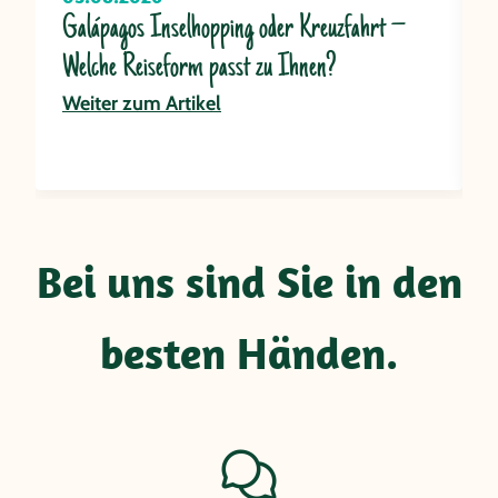
Galápagos Inselhopping oder Kreuzfahrt –
A
Welche Reiseform passt zu Ihnen?
A
Weiter zum Artikel
W
Bei uns sind Sie in den
besten Händen.