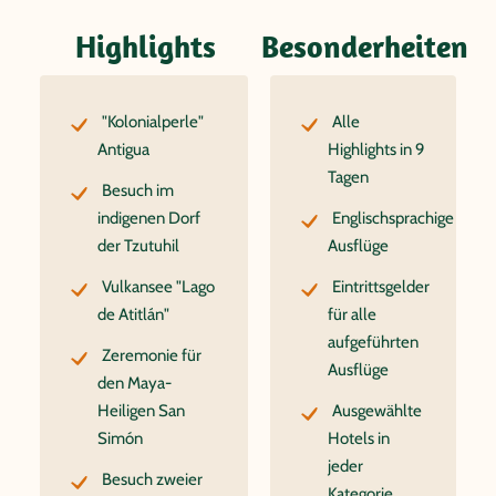
Highlights
Besonderheiten
"Kolonialperle"
Alle
Antigua
Highlights in 9
Tagen
Besuch im
indigenen Dorf
Englischsprachige
der Tzutuhil
Ausflüge
Vulkansee "Lago
Eintrittsgelder
de Atitlán"
für alle
aufgeführten
Zeremonie für
Ausflüge
den Maya-
Heiligen San
Ausgewählte
Simón
Hotels in
jeder
Besuch zweier
Kategorie