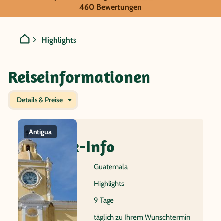
Guatemala - Highlights
460 Bewertungen
Highlights
Reiseinformationen
Details & Preise
Antigua
Yaxhá
Markt in
Atitl
Kulturstätte
Chichicastenango
Quick-Info
Reiseland
Guatemala
Name
Highlights
Dauer
9 Tage
Reisebeginn
täglich zu Ihrem Wunschtermin