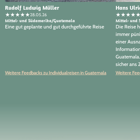
Rudolf Ludwig Müller
Hans Ulri
★
★
★
★
★
★
★
★
★
28.05.26
Mittel- und Südamerika/Guatemala
Mittel- und
Eine gut geplante und gut durchgeführte Reise
Die Reise h
immer pünkt
einer Ausna
Information
Guatemala. 
sicher ans Z
Weitere Feedbacks zu Individualreisen in Guatemala
Weitere Feed