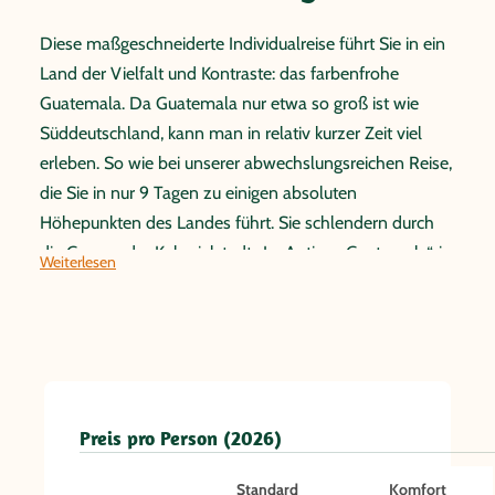
Diese maßgeschneiderte Individualreise führt Sie in ein
Land der Vielfalt und Kontraste: das farbenfrohe
Guatemala. Da Guatemala nur etwa so groß ist wie
Süddeutschland, kann man in relativ kurzer Zeit viel
erleben. So wie bei unserer abwechslungsreichen Reise,
die Sie in nur 9 Tagen zu einigen absoluten
Höhepunkten des Landes führt. Sie schlendern durch
die Gassen der Kolonialstadt „La Antigua Guatemala“, in
Weiterlesen
der Sie gewaltige Renaissancebauten sehen können. Sie
erforschen die bedeutenden Maya Ruinen von Tikal, die
inmitten des tropischen Tieflandes liegen. Außerdem
können Sie um den wunderschönen Atitlán-See
wandern, einem der schönsten Seen der Welt, der ein
einzigartiges Zusammenspiel aus Naturschönheit und
Preis pro Person (2026)
Kulturlandschaft besitzt. Im nahe gelegenen indigenen
Standard
Komfort
Dorf San Juan la Laguna erkunden Sie das lokale