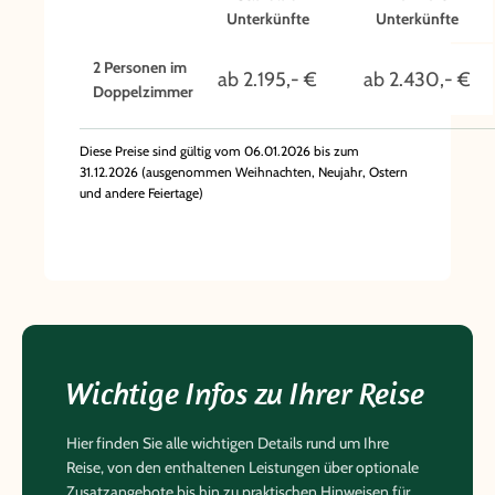
Unterkünfte
Unterkünfte
Kunsthandwerk Guatemalas. Sie besichtigen den
farbenprächtigen Markt in Chichicastenango, heiße
2 Personen im
ab 2.195,- €
ab 2.430,- €
Schwefelquellen in Fuentes Georginas, und noch vieles
Doppelzimmer
mehr.
Diese Preise sind gültig vom 06.01.2026 bis zum
31.12.2026 (ausgenommen Weihnachten, Neujahr, Ostern
und andere Feiertage)
Wichtige Infos zu Ihrer Reise
Hier finden Sie alle wichtigen Details rund um Ihre
Reise, von den enthaltenen Leistungen über optionale
Zusatzangebote bis hin zu praktischen Hinweisen für