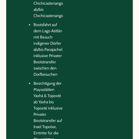
Chichicastenango
ab/bis
Chichicastenango
Bootsfahrt auf
dem Lago Atitlán
mit Besuch
indigener Dörfer
ab/bis Panajachel
inklusive Privater
Bootstransfer
zwischen den
Dorfbesuchen
Besichtigung der
Mayastätten
Yaxhá & Topoxté
ab Yaxha bis
Topoxté inklusive
Privater
Bootstransfer auf
Insel Topotxe,
Eintritte für die