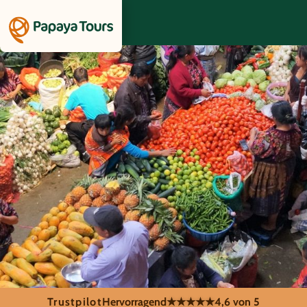
Trustpilot
Hervorragend
★★★★★
4,6 von 5