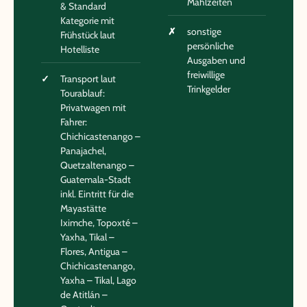
Mahlzeiten
& Standard
Kategorie mit
sonstige
Frühstück laut
persönliche
Hotelliste
Ausgaben und
freiwillige
Transport laut
Trinkgelder
Tourablauf:
Privatwagen mit
Fahrer:
Chichicastenango –
Panajachel,
Quetzaltenango –
Guatemala-Stadt
inkl. Eintritt für die
Mayastätte
Iximche, Topoxté –
Yaxha, Tikal –
Flores, Antigua –
Chichicastenango,
Yaxha – Tikal, Lago
de Atitlán –