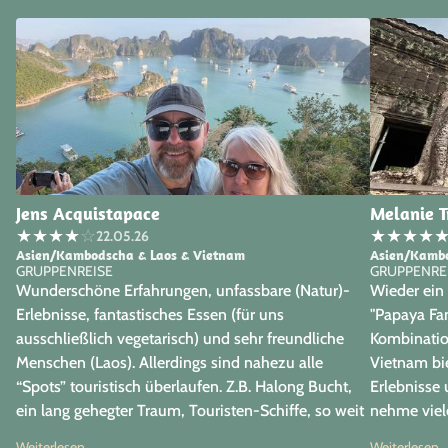
Jens Acquistapace
Melanie T
★
★
★
★
☆
★
★
★
★
22.05.26
Asien/Kambodscha & Laos & Vietnam
Asien/Kambo
GRUPPENREISE
GRUPPENRE
Wunderschöne Erfahrungen, unfassbare (Natur)-
Wieder ein 
Erlebnisse, fantastisches Essen (für uns
"Papaya Fa
ausschließlich vegetarisch) und sehr freundliche
Kombinatio
Menschen (Laos). Allerdings sind nahezu alle
Vietnam biet
“Spots” touristisch überlaufen. Z.B. Halong Bucht,
Erlebnisse 
ein lang gehegter Traum, Touristen-Schiffe, so weit
nehme viel
das Auge reicht. Der immense Schaden an der
sehr harmon
Weiterlesen
Weiterlesen