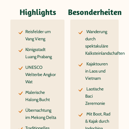
Highlights
Besonderheiten
Reisfelder um
Wanderung
Vang Vieng
durch
spektakuläre
Königsstadt
Kalksteinlandschaften
Luang Prabang
Kajaktouren
UNESCO
in Laos und
Welterbe Angkor
Vietnam
Wat
Laotische
Malerische
Baci
Halong Bucht
Zeremonie
Übernachtung
Mit Boot, Rad
im Mekong Delta
& Kajak durch
Traditionelles
Indochina