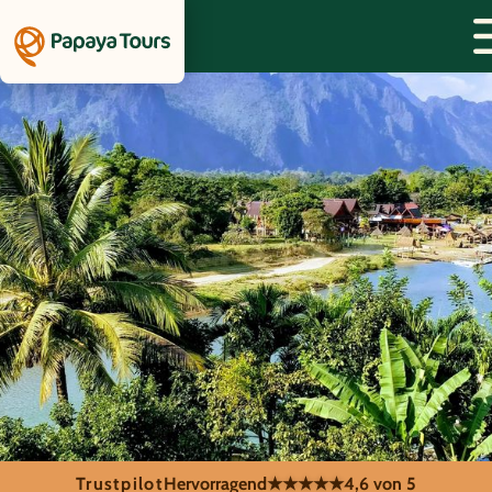
Trustpilot
Hervorragend
★★★★★
4,6 von 5