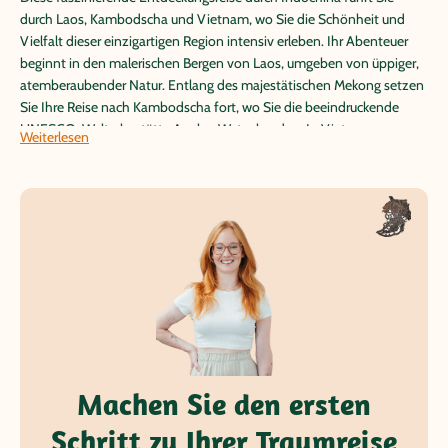
durch Laos, Kambodscha und Vietnam, wo Sie die Schönheit und
Vielfalt dieser einzigartigen Region intensiv erleben. Ihr Abenteuer
beginnt in den malerischen Bergen von Laos, umgeben von üppiger,
atemberaubender Natur. Entlang des majestätischen Mekong setzen
Sie Ihre Reise nach Kambodscha fort, wo Sie die beeindruckende
UNESCO-Welterbestätte Angkor Wat erkunden. In Vietnam
Weiterlesen
durchqueren Sie das Land von Nord nach Süd, genießen einen
erholsamen Aufenthalt an den Traumstränden der Insel Phu Quoc
und tauchen in die lebendige Atmosphäre des Mekong-Deltas ein.
Als Abschluss entdecken Sie die pulsierende Metropole Saigon, wo
sich Tradition und Moderne auf faszinierende Weise vereinen.
Während Sie entlang dieser bedeutenden Lebensader Asiens reisen,
tauchen Sie tief in die wunderschönen Facetten Asiens ein und
erleben hautnah die Vielfalt und die Gastfreundschaft dieser drei
Länder entlang des Mekongs.
Machen Sie den ersten
Schritt zu Ihrer Traumreise