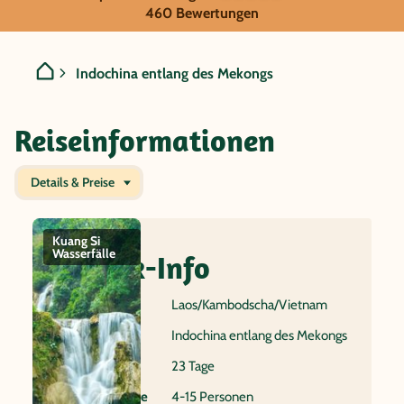
GRUPPENREISE:
460 Bewertungen
Laos/Kambodscha/Vietnam 
Indochina entlang des Mekongs
Reiseinformationen
Details & Preise
Kuang Si
Die alte
Angkor Wat
Halo
Wasserfälle
Königsstadt
Quick-Info
Luang
Prabang
Reiseland
Laos/Kambodscha/Vietnam
Name
Indochina entlang des Mekongs
Dauer
23 Tage
Gruppenreise
4-15 Personen