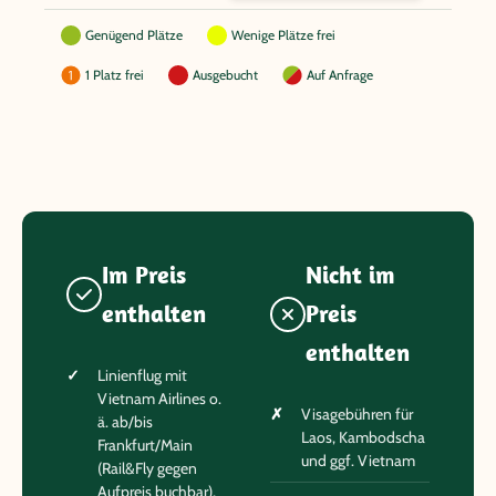
Genügend Plätze
Wenige Plätze frei
1 Platz frei
Ausgebucht
Auf Anfrage
Im Preis
Nicht im
enthalten
Preis
enthalten
Linienflug mit
Vietnam Airlines o.
Visagebühren für
ä. ab/bis
Laos, Kambodscha
Frankfurt/Main
und ggf. Vietnam
(Rail&Fly gegen
Aufpreis buchbar),