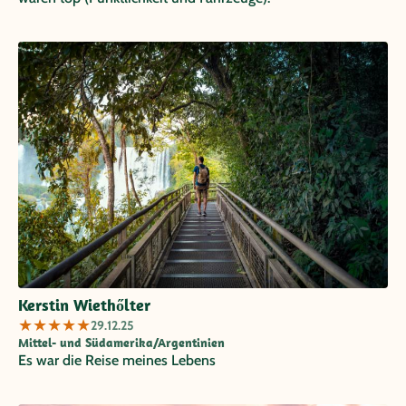
Kerstin Wiethőlter
★
★
★
★
★
29.12.25
Mittel- und Südamerika/Argentinien
Es war die Reise meines Lebens