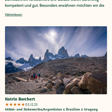
kompetent und gut. Besonders erwähnen möchten wir die
exzellenten Stadtführungen von Rodrigo Bosch (Santiago)
Weiterlesen
und Wim van Geenen (Buenos Aires). Lokal wurden wir
bestens durch die Partneragentur Laventure betreut und
unkompliziert unterstützt. Die Hotels waren durchweg gut
und passend. Ein Highlight war das Gomero auf Rapa Nui,
eine tolle Anlage mit sehr familiärer Atmosphäre. Alles in
Allem eine rundherum gelungene und begeisternde Reise
voller neuer Eindrücke und Erlebnise. Wir würden jederzeit
wieder mit Papaya Tours reisen.
Katrin Borchert
★
★
★
★
★
03.12.25
Mittel- und Südamerika/Argentinien & Brasilien & Uruguay