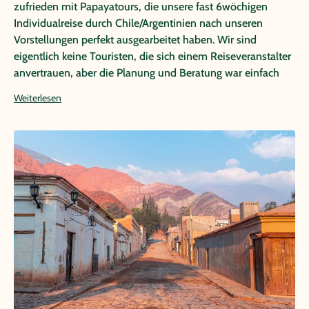
zufrieden mit Papayatours, die unsere fast 6wöchigen
Individualreise durch Chile/Argentinien nach unseren
Vorstellungen perfekt ausgearbeitet haben. Wir sind
eigentlich keine Touristen, die sich einem Reiseveranstalter
anvertrauen, aber die Planung und Beratung war einfach
perfekt, v.a. die Auswahl der Hotels, die immer zentral
Weiterlesen
gelegen waren und unsere Erwartungen mehr als
übertroffen haben. Auch in den Genuss der pünklichen
Transfers vom/zum Flughafen zu kommen und durch die
Großstädte Santiago und Buenos Aires nach unseren
individuellen Vorstellungen geführt zu werden, war sehr
informativ und interessant. Es gab so viele Highlights, dass
hier kein Platz ist, alles aufzuführen, aber ganz besonders
in Erinnerung bleibt uns die Expeditionsfahrt durch die
subarktischen Fjorde mit Australis, sowie die vielen
Nationalparks und der Aufenthalt in der Atacama. Unserer
besonderer Dank gilt Herrn Zegarra, der die Reise für uns
mit wertvollen Tipps ausgearbeitet hat. Immer wieder
gerne!!!