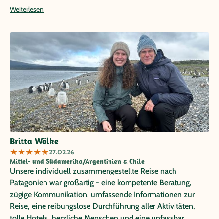
war sehr kompetent und hilfreich! Das Ergebnis eine
Weiterlesen
Traumreise mit vielen unvergesslichen Erlebnissen und
Eindrücken. Alle unsere gebuchten Aktivitäten verliefen
pünktlich und zuverlässig. Besonders erwähnen möchten
wir die ausgezeichneten Stadtführungen in Valparaiso mit
Camilo Pereda und in Buenos Aires mit Bruna Monserrat.
Es gab unzählig viele schöne Höhepunkte auf dieser Reise,
einzigartige Landschaften, lebendige Städte, schöne und
immer zentral gelegene Hotels und natürlich viele
freundliche Menschen! Vielen Dank für die perfekte
Organisation! Carmen-Regina und Egbert Brodengeier
Britta Wölke
★
★
★
★
★
27.02.26
Mittel- und Südamerika/Argentinien & Chile
Unsere individuell zusammengestellte Reise nach
Patagonien war großartig - eine kompetente Beratung,
zügige Kommunikation, umfassende Informationen zur
Reise, eine reibungslose Durchführung aller Aktivitäten,
tolle Hotels, herzliche Menschen und eine unfassbar