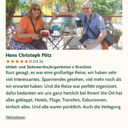
Hans Christoph Pütz
★
★
★
★
★
21.04.26
Mittel- und Südamerika/Argentinien & Brasilien
Kurz gesagt, es war eine großartige Reise, wir haben sehr
viel Interessantes, Spannendes gesehen, viel mehr noch als
wir erwartet haben. Und die Reise war perfekt organisiert,
dafür bedanken wir uns ganz herzlich bei Ihnen! Vor Ort hat
alles geklappt, Hotels, Flüge, Transfers, Exkursionen,
einfach alles. Und alle waren pünktlich. Auch die Verlegung
der Exkursion zur Estancia Harberton, nach der wir Sie
Weiterlesen
gefragt hatten, hat Latventure ermöglicht. Und einen Flug
hat Aerolineas Argentinas einen Tag vorher um eine gute