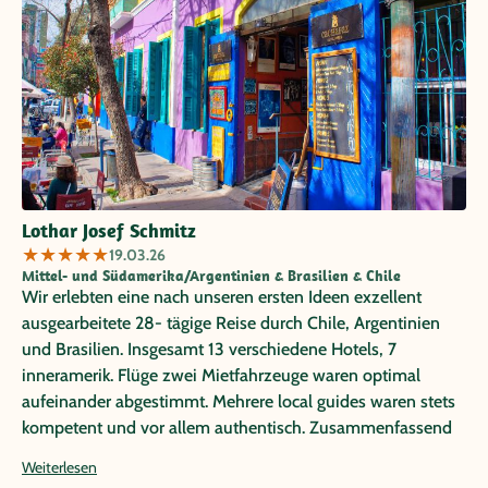
Lothar Josef Schmitz
★
★
★
★
★
19.03.26
Mittel- und Südamerika/Argentinien & Brasilien & Chile
Wir erlebten eine nach unseren ersten Ideen exzellent
ausgearbeitete 28- tägige Reise durch Chile, Argentinien
und Brasilien. Insgesamt 13 verschiedene Hotels, 7
inneramerik. Flüge zwei Mietfahrzeuge waren optimal
aufeinander abgestimmt. Mehrere local guides waren stets
kompetent und vor allem authentisch. Zusammenfassend
können wir Papayareisen nach unserer ersten Erfahrung in
Weiterlesen
2020 (Mietwagenreise durch Costa Rica) uneingeschränkt