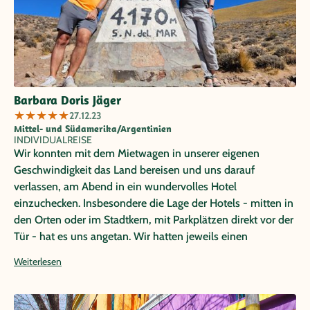
Barbara Doris Jäger
★
★
★
★
★
27.12.23
Mittel- und Südamerika/Argentinien
INDIVIDUALREISE
Wir konnten mit dem Mietwagen in unserer eigenen
Geschwindigkeit das Land bereisen und uns darauf
verlassen, am Abend in ein wundervolles Hotel
einzuchecken. Insbesondere die Lage der Hotels - mitten in
den Orten oder im Stadtkern, mit Parkplätzen direkt vor der
Tür - hat es uns angetan. Wir hatten jeweils einen
zusätzlichen Tag in Cafajate und in Salta gebucht, beides
Weiterlesen
können wir nur weiter empfehlen. Insgesamt traumhafte 10
Tage in Jujuy und Salta.