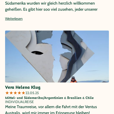
Südamerika wurden wir gleich herzlich willkommen
geheißen. Es gibt hier soo viel zusehen, jeder unserer
Reisetage hatte andere Highlights geboten, wir können
Weiterlesen
nicht sagen was uns am Besten gefallen hat. Auch das
Wetter war für unsere Vorstellung sehr gut :) (Reise im
September/Oktober) Zwar konnten wir nicht baden, dafür
war es nicht zu heiß. Es war eine Reise die wir sicherlich nie
vergessen werden und in sehr guter Erinnerung behalten
werden!
Vera Helena Klug
★
★
★
★
★
22.05.25
Mittel- und Südamerika/Argentinien & Brasilien & Chile
INDIVIDUALREISE
Meine Traumreise, vor allem die Fahrt mit der Ventus
Australis, wird mir immer im Erinnerung bleiben!