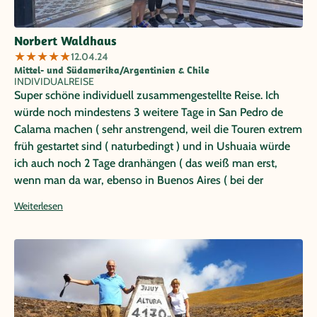
Norbert Waldhaus
★
★
★
★
★
12.04.24
Mittel- und Südamerika/Argentinien & Chile
INDIVIDUALREISE
Super schöne individuell zusammengestellte Reise. Ich
würde noch mindestens 3 weitere Tage in San Pedro de
Calama machen ( sehr anstrengend, weil die Touren extrem
früh gestartet sind ( naturbedingt ) und in Ushuaia würde
ich auch noch 2 Tage dranhängen ( das weiß man erst,
wenn man da war, ebenso in Buenos Aires ( bei der
wunderbaren Betreuung und Tips durch unsere
Weiterlesen
Reiseführerin Bruna wären ein paar Tage mehr super
gewesen ), siehe unser Foto mit ihr während unserer
Rundführung, auch an versteckte Plätze.