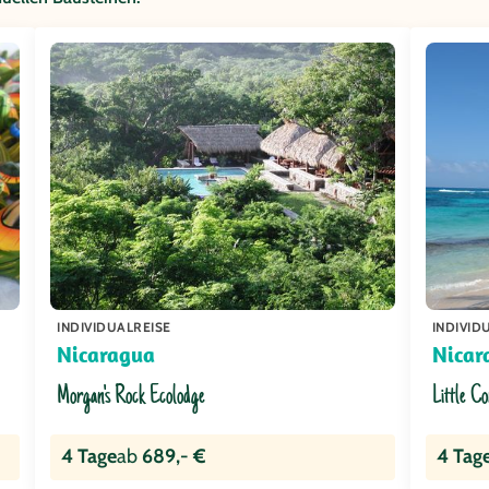
INDIVIDUALREISE
INDIVID
Nicaragua
Nicar
Morgan's Rock Ecolodge
Little C
4 Tage
ab
689,- €
4 Tag