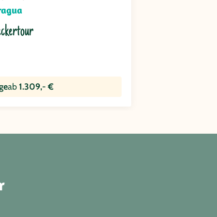
ragua
ckertour
ge
ab
1.309,- €
r