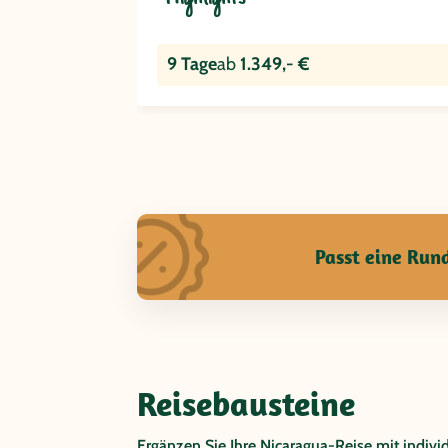
9 Tage
ab
1.349,- €
Passt eine Rund
Reisebausteine
Ergänzen Sie Ihre Nicaragua-Reise mit indivi