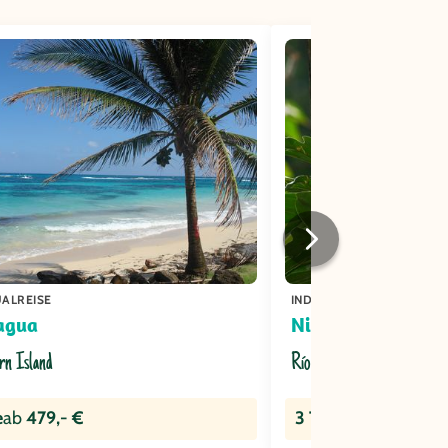
UALREISE
INDIVIDUALREISE
agua
Nicaragua
orn Island
Río San Juan
e
ab
479,- €
3 Tage
ab
489,- €