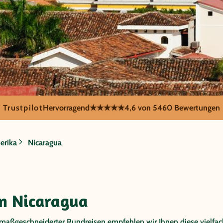
Trustpilot
Hervorragend
★★★★★
4,6 von 5
460 Bewertungen
gua
erika
Nicaragua
Im Herzen Mittelamerikas finden Sie auf einer Nicaragua Rund
und Abenteuer, beispielsweise am riesigen Nicaragua See mit 
in Nicaragua
kolonialen Perle Granada oder beim Erklimmen eines Vulkans
 maßgeschneiderter Rundreisen empfehlen wir Ihnen diese vielfac