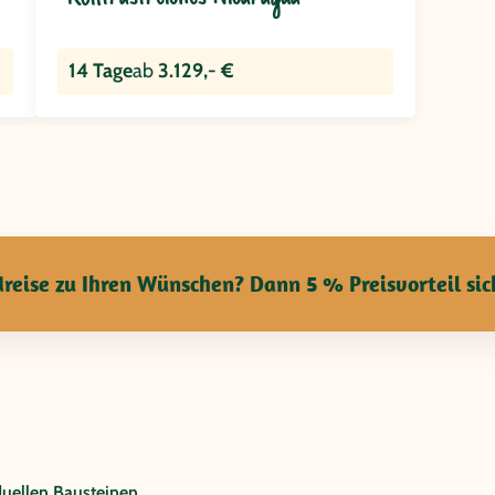
14 Tage
ab
3.129,- €
reise zu Ihren Wünschen? Dann 5 % Preisvorteil sic
duellen Bausteinen.