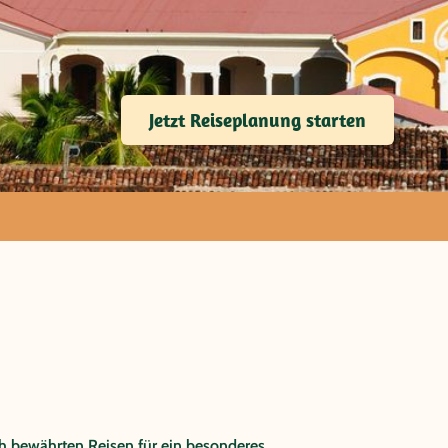
Jetzt Reiseplanung starten
reise noch viel Ursprünglichkeit
mehr als 400 Inseln, in der
.
h bewährten Reisen für ein besonderes,