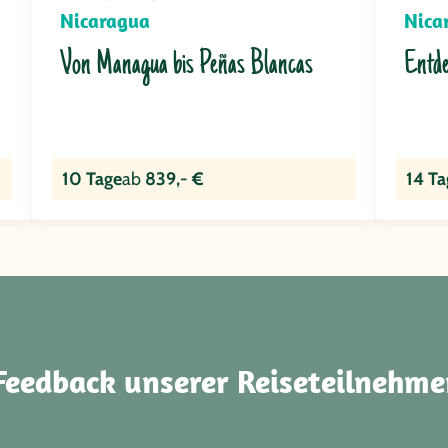
Nicaragua
Nica
Von Managua bis Peñas Blancas
Entde
10 Tage
ab
839,- €
14 Ta
Feedback unserer Reiseteilnehme