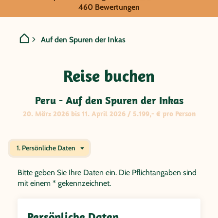
GRUPPENREISE:
460 Bewertungen
Peru - Auf den Spuren der
Auf den Spuren der Inkas
Reise buchen
Peru - Auf den Spuren der Inkas
20. März 2026 bis 11. April 2026 / 5.199,- € pro Person
1. Persönliche Daten
Bitte geben Sie Ihre Daten ein. Die Pflichtangaben sind
mit einem * gekennzeichnet.
Persönliche Daten