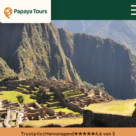
Trustpilot
Hervorragend
★★★★★
4,6 von 5