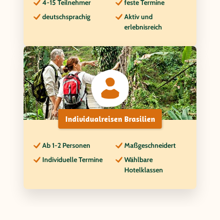
4-15 Teilnehmer
feste Termine
deutschsprachig
Aktiv und
erlebnisreich
Individualreisen Brasilien
Ab 1-2 Personen
Maßgeschneidert
Individuelle Termine
Wählbare
Hotelklassen