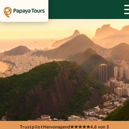
Trustpilot
Hervorragend
★★★★★
4,6 von 5