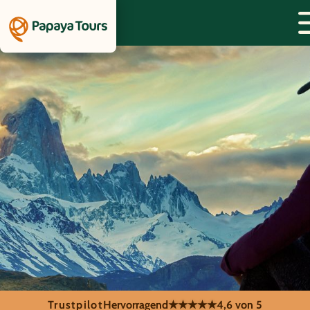
Trustpilot
Hervorragend
★★★★★
4,6 von 5