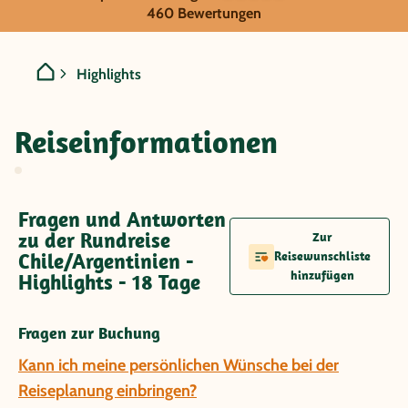
Chile/Argentinien - Highli
460 Bewertungen
Highlights
Reiseinformationen
Fragen und Antworten
zu der Rundreise
Zur
Chile/Argentinien -
Reisewunschliste
hinzufügen
Highlights - 18 Tage
Fragen zur Buchung
Kann ich meine persönlichen Wünsche bei der
Reiseplanung einbringen?