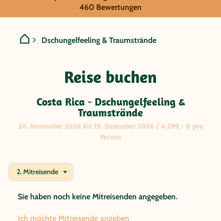
GRUPPENREISE:
460 Bewertungen
Costa Rica - Dschungelfee
Dschungelfeeling & Traumstrände
Reise buchen
Costa Rica - Dschungelfeeling &
Traumstrände
26. November 2026 bis 13. Dezember 2026 / 4.299,- € pro
Person
2. Mitreisende
Sie haben noch keine Mitreisenden angegeben.
Ich möchte Mitreisende angeben