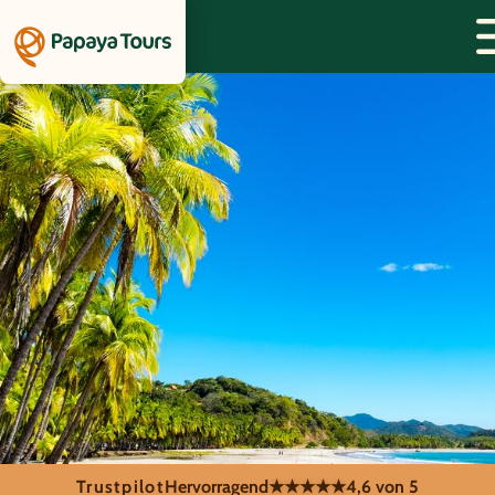
Trustpilot
Hervorragend
★★★★★
4,6 von 5