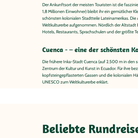
Der Ankunftsort der meisten Touristen ist die faszin
1,8 Millionen Einwohner) bleibt ihr ein gemütlicher K
schönsten kolonialen Stadtteile Lateinamerikas. Di
Weltkulturerbe aufgenommen. Nördlich der Altstadt b
Hotels, Restaurants, Sprachschulen und der größte T
Cuenca - – eine der schönsten K
Die frühere Inka-Stadt Cuenca (auf 2.500 m in den s
Zentrum der Kultur und Kunst in Ecuador. Für ihre be
kopfsteingepflasterten Gassen und die kolonialen H
UNESCO zum Weltkulturerbe erklärt.
Beliebte Rundreis