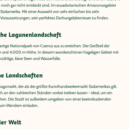
le noch gar nicht entdeckt sind. Im ecuadorianischen Amazonasgebiet
Südamerika. Mit einer Auswahl von sehr einfachen bis sehr
 Voraussetzungen, sein perfektes Dschungelabenteuer zu finden.
sche Lagunenlandschaft
gartige Nationalpark von Cuenca aus zu erreichen. Der Großteil der
 m und 4.000 m Höhe. In diesem wunderschönen hügeligen Gebiet mit
zählige, klare Seen und Wasserfälle.
ne Landschaften
tagsmarkt, der als der größte Kunsthandwerkermarkt Südamerikas gilt.
 an den zahlreichen Ständen vorbei treiben lassen - ideal, um ein
tehen. Die Stadt ist außerdem umgeben von einer beeindruckenden
 zum Wandern einladen.
der Welt