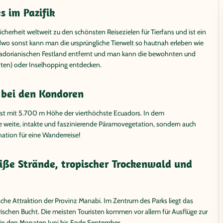
s im Pazifik
cherheit weltweit zu den schönsten Reisezielen für Tierfans und ist ein
dwo sonst kann man die ursprüngliche Tierwelt so hautnah erleben wie
cuadorianischen Festland entfernt und man kann die bewohnten und
hten) oder Inselhopping entdecken.
 bei den Kondoren
ist mit 5.700 m Höhe der vierthöchste Ecuadors. In dem
e weite, intakte und faszinierende Páramovegetation, sondern auch
ation für eine Wanderreise!
iße Strände, tropischer Trockenwald und
tische Attraktion der Provinz Manabi. Im Zentrum des Parks liegt das
rischen Bucht. Die meisten Touristen kommen vor allem für Ausflüge zur
g in den Monaten Juni bis Ende September.