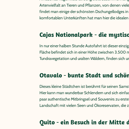
Artenvielfalt an Tieren und Pflanzen, von denen vie
findet man einige der schönsten Dschungellodges in 
komfortablen Unterkünften hat man hier die idealen
Cajas Nationalpark - die mysti
In nur einer halben Stunde Autofahrt ist dieser einzi
Fläche befindet sich in einer Höhe zwischen 3.500
Tundravegetation und uralten Wäldern, finden sich un
Otavalo - bunte Stadt und schö
Dieses kleine Städtchen ist berühmt für seinen Sams
Hier kann man wunderbar Schlendern und sich einfach
paar authentische Mitbringsel und Souvenirs zu ers
Landschaft mit vielen Seen und Ökoreservaten, die
Quito - ein Besuch in der Mitte 