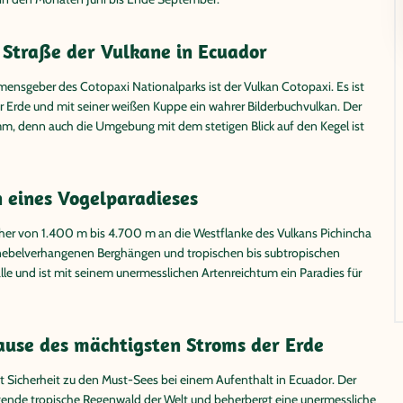
 Straße der Vulkane in Ecuador
mensgeber des Cotopaxi Nationalparks ist der Vulkan Cotopaxi. Es ist
 Erde und mit seiner weißen Kuppe ein wahrer Bilderbuchvulkan. Der
m, denn auch die Umgebung mit dem stetigen Blick auf den Kegel ist
 eines Vogelparadieses
her von 1.400 m bis 4.700 m an die Westflanke des Vulkans Pichincha
n, nebelverhangenen Berghängen und tropischen bis subtropischen
älle und ist mit seinem unermesslichen Artenreichtum ein Paradies für
use des mächtigsten Stroms der Erde
Sicherheit zu den Must-Sees bei einem Aufenthalt in Ecuador. Der
de tropische Regenwald der Welt und beherbergt eine unermessliche