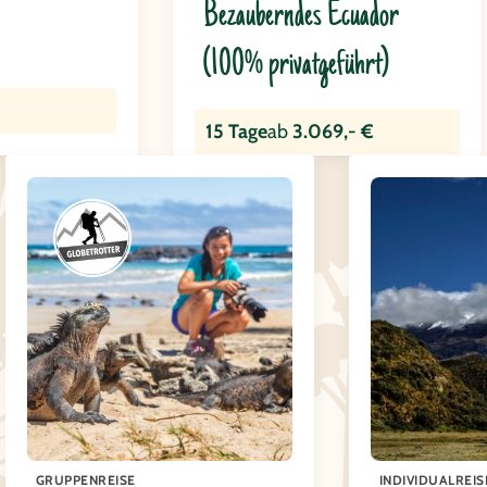
Bezauberndes Ecuador
(100% privatgeführt)
15 Tage
ab
3.069,- €
GRUPPENREISE
INDIVIDUALREIS