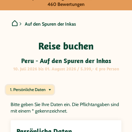
GRUPPENREISE:
460 Bewertungen
Peru - Auf den Spuren der
Auf den Spuren der Inkas
Reise buchen
Peru - Auf den Spuren der Inkas
10. Juli 2026 bis 01. August 2026 / 5.399,- € pro Person
1. Persönliche Daten
Bitte geben Sie Ihre Daten ein. Die Pflichtangaben sind
mit einem * gekennzeichnet.
Persönliche Daten