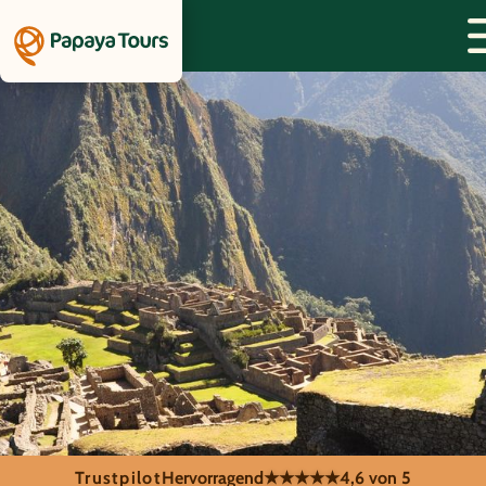
Trustpilot
Hervorragend
★★★★★
4,6 von 5