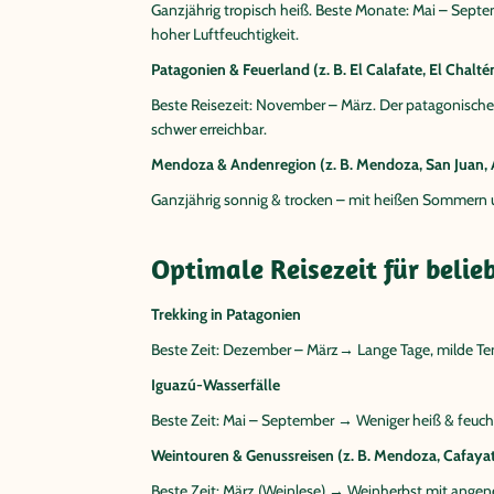
Ganzjährig tropisch heiß. Beste Monate: Mai – Septem
hoher Luftfeuchtigkeit.
Patagonien & Feuerland (z. B. El Calafate, El Chalté
Beste Reisezeit: November – März. Der patagonische
schwer erreichbar.
Mendoza & Andenregion (z. B. Mendoza, San Juan,
Ganzjährig sonnig & trocken – mit heißen Sommern 
Optimale Reisezeit für belie
Trekking in Patagonien
Beste Zeit: Dezember – März→ Lange Tage, milde T
Iguazú-Wasserfälle
Beste Zeit: Mai – September → Weniger heiß & feuch
Weintouren & Genussreisen (z. B. Mendoza, Cafaya
Beste Zeit: März (Weinlese) → Weinherbst mit ang