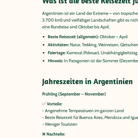
Was ist die beste Reisezeit f
Argentinien ist ein Land der Extreme – von tropisch
3.700 km!) und vielfältiger Landschaften gibt es nich
eine Rundreise sind Oktober bis April.
Beste Reisezeit (allgemein):
Oktober – April
Aktivitäten:
Natur, Trekking, Weinreisen, Gletsche
Feiertage:
Karneval (Februar), Unabhängigkeitstag (
Hinweis:
In Patagonien ist der Sommer (Dezember
Jahreszeiten in Argentinien
Frühling (September – November)
✅
Vorteile:
- Angenehme Temperaturen im ganzen Land
- Beste Reisezeit für Buenos Aires, Mendoza und Igu
- Weniger Touristen
❌
Nachteile: