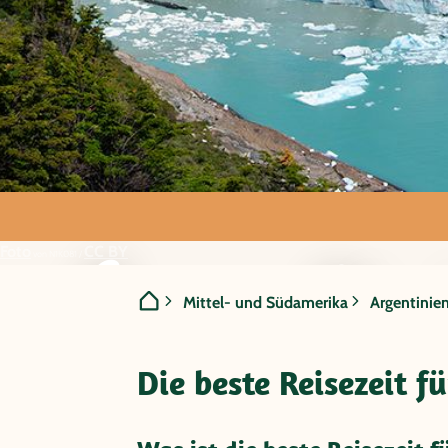
Argentin
Foto
CC BY
von N1K081 /
Mittel- und Südamerika
Argentinie
Die beste Reisezeit f