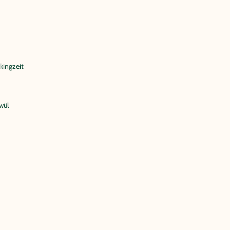
kingzeit
wül