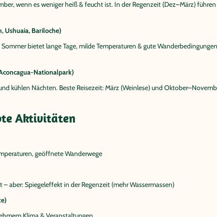
ber, wenn es weniger heiß & feucht ist. In der Regenzeit (Dez–März) führen d
n, Ushuaia, Bariloche)
 Sommer bietet lange Tage, milde Temperaturen & gute Wanderbedingungen. I
 Aconcagua-Nationalpark)
und kühlen Nächten. Beste Reisezeit: März (Weinlese) und Oktober–Novemb
bte Aktivitäten
emperaturen, geöffnete Wanderwege
t – aber: Spiegeleffekt in der Regenzeit (mehr Wassermassen)
te)
enehmem Klima & Veranstaltungen