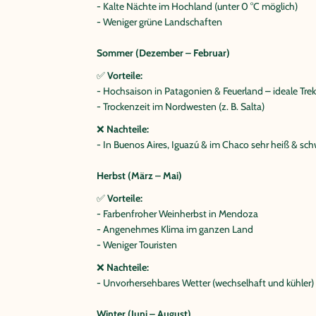
- Kalte Nächte im Hochland (unter 0 °C möglich)
- Weniger grüne Landschaften
Sommer (Dezember – Februar)
✅
Vorteile:
- Hochsaison in Patagonien & Feuerland – ideale Trek
- Trockenzeit im Nordwesten (z. B. Salta)
❌
Nachteile:
- In Buenos Aires, Iguazú & im Chaco sehr heiß & sch
Herbst (März – Mai)
✅
Vorteile:
- Farbenfroher Weinherbst in Mendoza
- Angenehmes Klima im ganzen Land
- Weniger Touristen
❌
Nachteile:
- Unvorhersehbares Wetter (wechselhaft und kühler)
Winter (Juni – August)