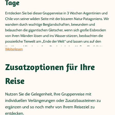
Tage
Entdecken Sie bei dieser Gruppenreise in 3 Wochen Argentinien und
Chile von seiner wilden Seite mit der bizarren Natur Patagoniens. Wir
wandern durch wuchtige Berglandschaften, bewundern und
belauschen die gigantischen Gletscher, wenn sich große Eisbrocken
von ihren Wänden lösen und ins Wasser stürzen, beobachten die
possierliche Tierwelt am „Ende der Welt“ und lassen uns auf den
Kanälen und Fjorden treiben. Durch ein hohes Maß an Flexibilität
Weiterlesen
können bei dieser Gruppenreise individuelle Akzente gesetzt werden.
So können Sie z.B. je nach Wunsch den Torres del Paine Nationalpark
Zusatzoptionen für Ihre
auf eigene Faust auf dem "W-Trek" erkunden oder Feuerland bei einer
Kreuzfahrt auf der Stella Australis/Ventus Australis erleben. Während
der gesamten Rundreise stehen außerdem hier und da verschiedene
Reise
optionale Ausflüge zur Wahl.
Zum Auftakt dieser Argentinien/Chile Reise lassen wir uns von der
Nutzen Sie die Gelegenheit, Ihre Gruppenreise mit
Tango-Metropole Buenos Aires verzaubern, um uns daraufhin
Richtung Süden nach El Chaltén zu begeben und die raue Umgebung
individuellen Verlängerungen oder Zusatzbausteinen zu
dieses Trekking-Mekkas zu erkunden. In El Calafate erwartet uns dann
ergänzen und so noch mehr von Ihrem Reiseziel zu
der überwältigende Perito Moreno Gletscher. Die weißen Riesen
entdecken.