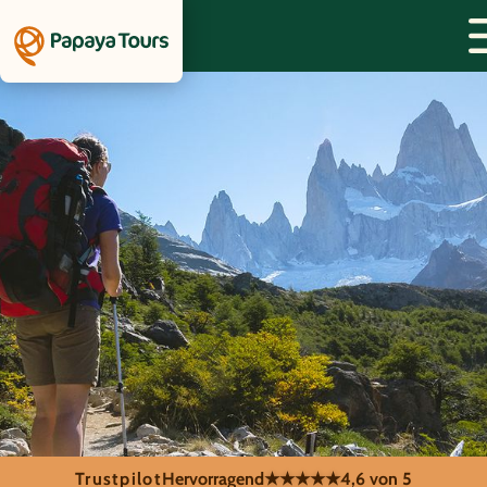
Trustpilot
Hervorragend
★★★★★
4,6 von 5