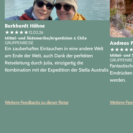
Burkhardt Höhne
★
★
★
★
★
12.02.26
Mittel- und Südamerika/Argentinien & Chile
Andreas P
GRUPPENREISE
Ein zauberhaftes Eintauchen in eine andere Welt
★
★
★
★
Mittel- und
am Ende der Welt, auch Dank der perfekten
GRUPPENRE
Reiseleitung durch Julia, einzigartig die
Fantastisch
Kombination mit der Expedition der Stella Australis
Eindrücken 
werden.
Weitere Feedbacks zu dieser Reise
Weitere Feed