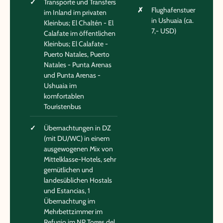
Transporte und Transfers
Flughafenstuer
im Inland im privaten
in Ushuaia (ca.
Kleinbus; El Chaltén - El
7,- USD)
Calafate im öffentlichen
Kleinbus; El Calafate -
Puerto Natales, Puerto
Natales - Punta Arenas
und Punta Arenas -
Ushuaia im
komfortablen
Touristenbus
Übernachtungen in DZ
(mit DU/WC) in einem
ausgewogenen Mix von
Mittelklasse-Hotels, sehr
gemütlichen und
landesüblichen Hostals
und Estancias, 1
Übernachtung im
Mehrbettzimmer im
Refugio im NP Torres del