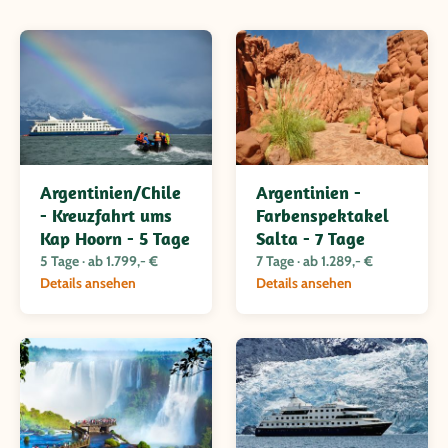
hinter uns lassend wenden wir uns den gigantischen Bergen des
Nationalparks Torres del Paine zu. Hier überqueren wir auch die
Grenze nach Chile. In Punta Arenas angekommen entdecken wir die
Tierwelt und Natur der südlichsten Spitze dieses Kontinents von
Wasser oder von Land aus. Sowohl die Kreuzfahrt mit der Mare
Australis, als auch der Landweg führt uns innerhalb von 4 Tagen nach
Ushuaia, an das Ende der Welt. In Feuerland heißt es dann nach 3
Wochen Argentinien und Chile leider Abschied nehmen vom wilden
Patagonien.
Argentinien/Chile
Argentinien -
- Kreuzfahrt ums
Farbenspektakel
Kap Hoorn - 5 Tage
Salta - 7 Tage
5 Tage · ab 1.799,- €
7 Tage · ab 1.289,- €
Details ansehen
Details ansehen