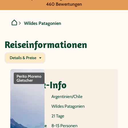
GRUPPENREISE:
460 Bewertungen
Argentinien/Chile - Wildes
Wildes Patagonien
Reiseinformationen
Details & Preise
Perito Moreno
Torres del
Buenos Aires
Fitz
Gletscher
Paine
Berg
Quick-Info
Nationalpark
Reiseland
Argentinien/Chile
Name
Wildes Patagonien
Dauer
21 Tage
Gruppenreise
8-15 Personen