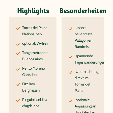
Highlights
Besonderheiten
Torres del Paine
unsere
Nationalpark
beliebteste
Patagonien
optional: W-Trek
Rundreise
Tangometropole
spannende
Buenos Aires
Tageswanderungen
Perito Moreno
Übernachtung
Gletscher
direkt im
Fitz Roy
Torres del
Bergmassiv
Paine
Pinguininsel Isla
optimale
Magdalena
Anpassung an
den Fahrplan