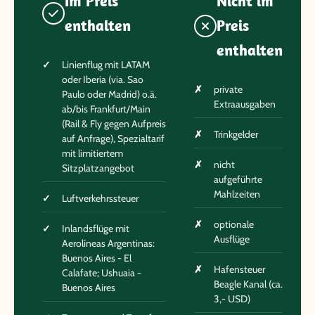
Im Preis
Nicht im
enthalten
Preis
enthalten
Linienflug mit LATAM
oder Iberia (via. Sao
private
Paulo oder Madrid) o.ä.
Extraausgaben
ab/bis Frankfurt/Main
(Rail & Fly gegen Aufpreis
Trinkgelder
auf Anfrage), Spezialtarif
mit limitiertem
nicht
Sitzplatzangebot
aufgeführte
Mahlzeiten
Luftverkehrssteuer
optionale
Inlandsflüge mit
Ausflüge
Aerolíneas Argentinas:
Buenos Aires - El
Hafensteuer
Calafate; Ushuaia -
Beagle Kanal (ca.
Buenos Aires
3,- USD)