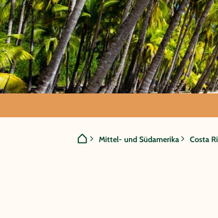
GRUPPENREISE:
Mittel- und Südamerika
Costa R
Costa Rica - D
Traumstrände