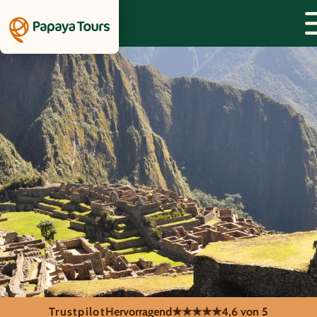
Trustpilot
Hervorragend
★★★★★
4,6 von 5