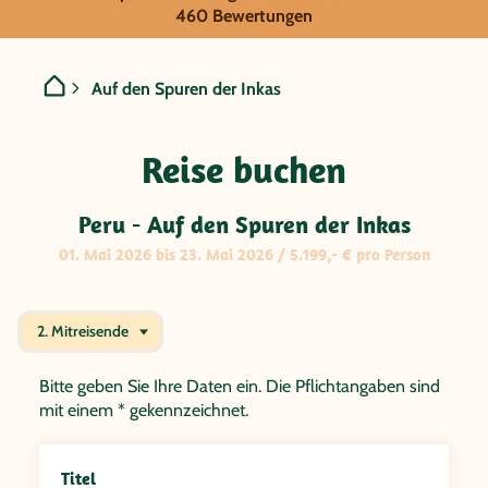
GRUPPENREISE:
460 Bewertungen
Peru - Auf den Spuren der
Auf den Spuren der Inkas
Reise buchen
Peru - Auf den Spuren der Inkas
01. Mai 2026 bis 23. Mai 2026 / 5.199,- € pro Person
2. Mitreisende
Bitte geben Sie Ihre Daten ein. Die Pflichtangaben sind
mit einem * gekennzeichnet.
Titel