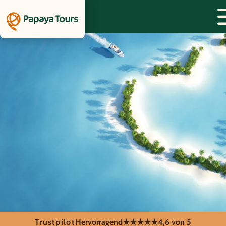
Trustpilot
Hervorragend
★★★★★
4,6 von 5