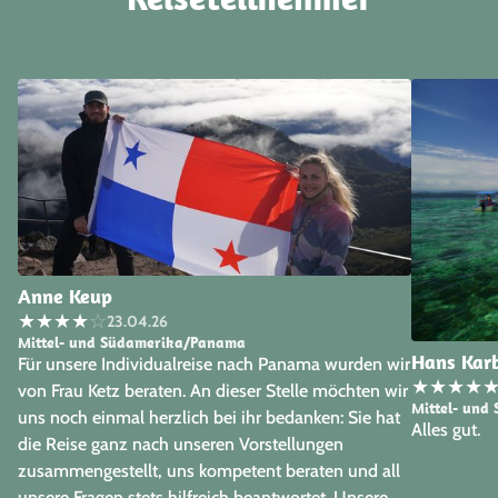
Anne Keup
★
★
★
★
☆
23.04.26
Mittel- und Südamerika/Panama
Hans Kar
Für unsere Individualreise nach Panama wurden wir
★
★
★
★
von Frau Ketz beraten. An dieser Stelle möchten wir
Mittel- und
uns noch einmal herzlich bei ihr bedanken: Sie hat
Alles gut.
die Reise ganz nach unseren Vorstellungen
zusammengestellt, uns kompetent beraten und all
unsere Fragen stets hilfreich beantwortet. Unsere